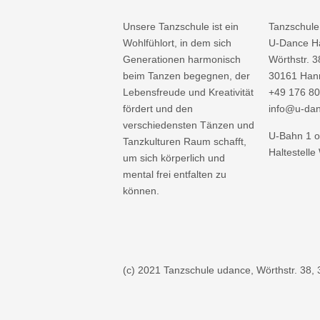
Unsere Tanzschule ist ein
Tanzschule
Wohlfühlort, in dem sich
U-Dance H
Generationen harmonisch
Wörthstr. 3
beim Tanzen begegnen, der
30161 Han
Lebensfreude und Kreativität
+49 176 80
fördert und den
info@u-da
verschiedensten Tänzen und
U-Bahn 1 o
Tanzkulturen Raum schafft,
Haltestelle
um sich körperlich und
mental frei entfalten zu
können.
(c) 2021 Tanzschule udance, Wörthstr. 38