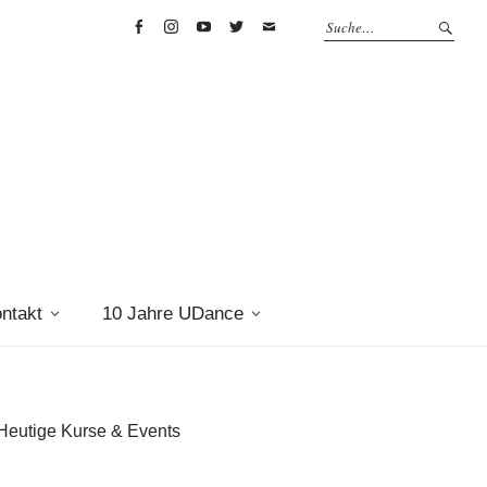
Facebook
Instagram
Youtube
Twitter
info@u-
dance.de
ntakt
10 Jahre UDance
Heutige Kurse & Events