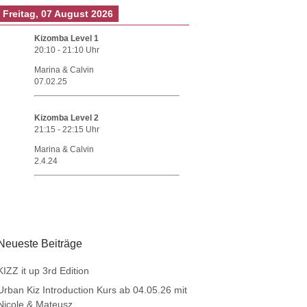
Freitag, 07 August 2026
Kizomba Level 1
20:10
-
21:10
Uhr
Marina & Calvin
07.02.25
Kizomba Level 2
21:15
-
22:15
Uhr
Marina & Calvin
2.4.24
Neueste Beiträge
KIZZ it up 3rd Edition
Urban Kiz Introduction Kurs ab 04.05.26 mit
Nicole & Mateusz