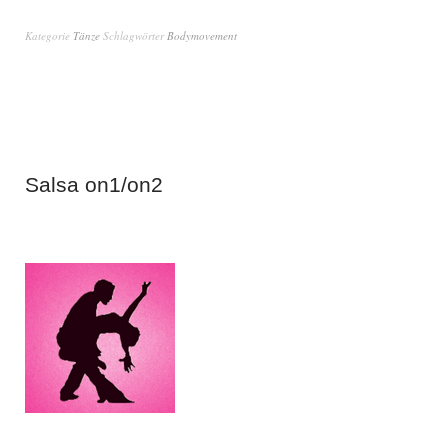
Kategorie
Tänze
Schlagwörter
Bodymovement
Salsa on1/on2
27. Juni 2018
von
Admin