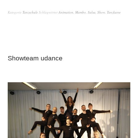
Kategorie
Tanzschule
Schlagwörter
Animation
,
Mambo
,
Salsa
,
Show
,
Tanzkurse
Showteam udance
3. Juli 2018
von
Admin