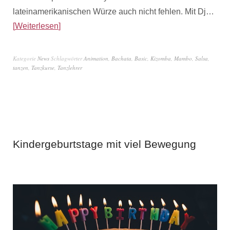
lateinamerikanischen Würze auch nicht fehlen. Mit Dj…
Weiterlesen
Kategorie
News
Schlagwörter
Animation
,
Bachata
,
Basic
,
Kizomba
,
Mambo
,
Salsa
,
tanzen
,
Tanzkurse
,
Tanzlehrer
Kindergeburtstage mit viel Bewegung
3. Juli 2018
von
Admin