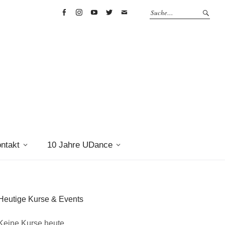
Facebook
Instagram
Youtube
Twitter
info@u-
dance.de
ntakt
10 Jahre UDance
Heutige Kurse & Events
Keine Kurse heute