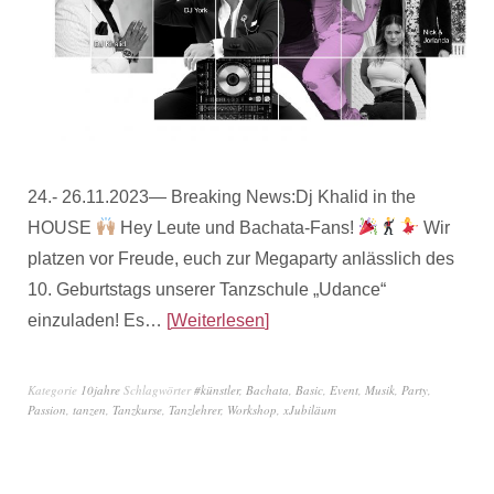
24.- 26.11.2023— Breaking News:Dj Khalid in the
HOUSE
Hey Leute und Bachata-Fans!
Wir
platzen vor Freude, euch zur Megaparty anlässlich des
10. Geburtstags unserer Tanzschule „Udance“
einzuladen! Es…
Weiterlesen
Kategorie
10jahre
Schlagwörter
#künstler
,
Bachata
,
Basic
,
Event
,
Musik
,
Party
,
Passion
,
tanzen
,
Tanzkurse
,
Tanzlehrer
,
Workshop
,
xJubiläum