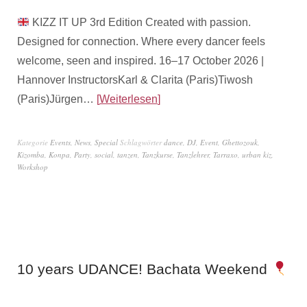
KIZZ IT UP 3rd Edition Created with passion.
Designed for connection. Where every dancer feels
welcome, seen and inspired. 16–17 October 2026 |
Hannover InstructorsKarl & Clarita (Paris)Tiwosh
(Paris)Jürgen…
Weiterlesen
Kategorie
Events
,
News
,
Special
Schlagwörter
dance
,
DJ
,
Event
,
Ghettozouk
,
Kizomba
,
Konpa
,
Party
,
social
,
tanzen
,
Tanzkurse
,
Tanzlehrer
,
Tarraxo
,
urban kiz
,
Workshop
10 years UDANCE! Bachata Weekend
2. Oktober 2023
von
Admin