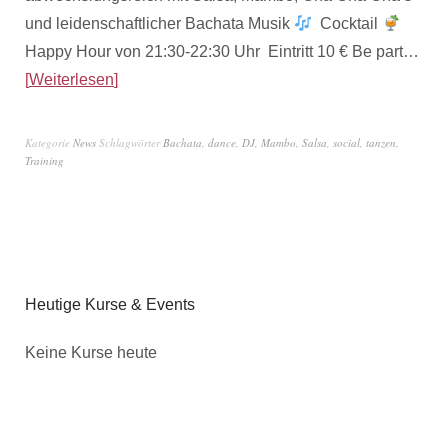
und leidenschaftlicher Bachata Musik
Cocktail
Happy Hour von 21:30-22:30 Uhr Eintritt 10 € Be part…
Weiterlesen
Kategorie
News
Schlagwörter
Bachata
,
dance
,
DJ
,
Mambo
,
Salsa
,
social
,
tanzen
,
Training
Heutige Kurse & Events
Keine Kurse heute